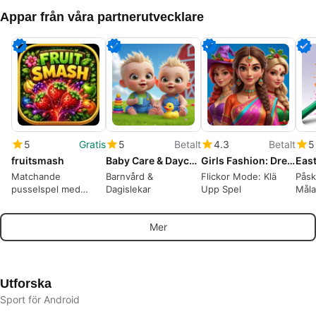
Appar från våra partnerutvecklare
5
Gratis
5
Betalt
4.3
Betalt
5
fruitsmash
Baby Care & Daycare Games
Girls Fashion: Dress Up Game
Matchande
Barnvård &
Flickor Mode: Klä
Påsk
pusselspel med
Dagislekar
Upp Spel
Måla
frukter
Mer
Utforska
Sport för Android