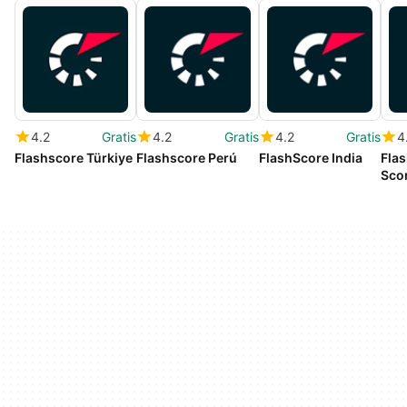
4.2
Gratis
4.2
Gratis
4.2
Gratis
4
Flashscore Türkiye
Flashscore Perú
FlashScore India
Flas
Sco