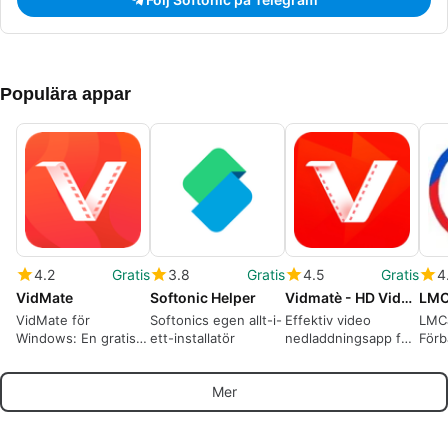
Populära appar
4.2
Gratis
3.8
Gratis
4.5
Gratis
4
VidMate
Softonic Helper
Vidmatè - HD Video Downloader
VidMate för
Softonics egen allt-i-
Effektiv video
LMC
Windows: En gratis
ett-installatör
nedladdningsapp för
Förb
multimedia-
Android
för 
nedladdare
Mer