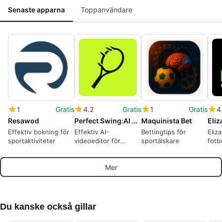
Senaste apparna
Toppanvändare
1
Gratis
4.2
Gratis
1
Gratis
4
Resawod
Perfect Swing:AI Tennis Editor
Maquinista Bet
Effektiv bokning för
Effektiv AI-
Bettingtips för
Eliz
sportaktiviteter
videoeditor för
sportälskare
fotb
tennisspelare
Mer
Du kanske också gillar