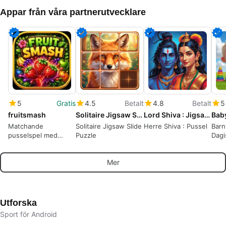
Appar från våra partnerutvecklare
5
Gratis
4.5
Betalt
4.8
Betalt
5
fruitsmash
Solitaire Jigsaw Slide Puzzle
Lord Shiva : Jigsaw Puzzles
Matchande
Solitaire Jigsaw Slide
Herre Shiva : Pussel
Barn
pusselspel med
Puzzle
Dagi
frukter
Mer
Utforska
Sport för Android