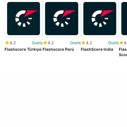
4.2
Gratis
4.2
Gratis
4.2
Gratis
4
Flashscore Türkiye
Flashscore Perú
FlashScore India
Flas
Sco