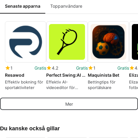
Senaste apparna
Toppanvändare
1
Gratis
4.2
Gratis
1
Gratis
4
Resawod
Perfect Swing:AI Tennis Editor
Maquinista Bet
Effektiv bokning för
Effektiv AI-
Bettingtips för
Eliz
sportaktiviteter
videoeditor för
sportälskare
fotb
tennisspelare
Mer
Du kanske också gillar