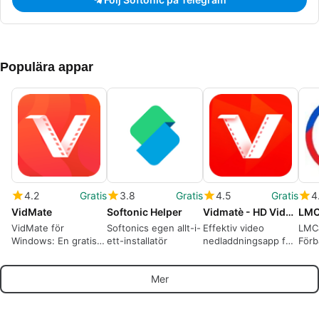
Populära appar
4.2
Gratis
3.8
Gratis
4.5
Gratis
4
VidMate
Softonic Helper
Vidmatè - HD Video Downloader
VidMate för
Softonics egen allt-i-
Effektiv video
LMC
Windows: En gratis
ett-installatör
nedladdningsapp för
Förb
multimedia-
Android
för 
nedladdare
Mer