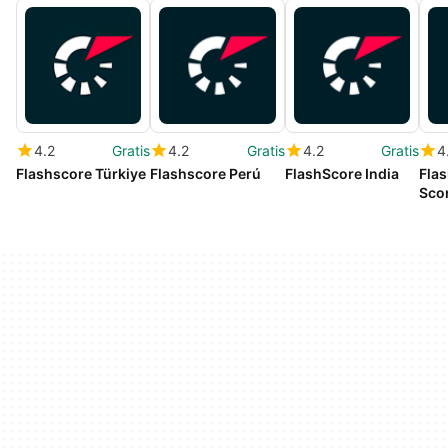
4.2
Gratis
4.2
Gratis
4.2
Gratis
4
Flashscore Türkiye
Flashscore Perú
FlashScore India
Flas
Sco