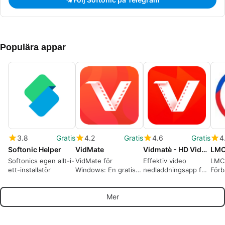
Populära appar
3.8
Gratis
4.2
Gratis
4.6
Gratis
4
Softonic Helper
VidMate
Vidmatè - HD Video Downloader
Softonics egen allt-i-
VidMate för
Effektiv video
LMC
ett-installatör
Windows: En gratis
nedladdningsapp för
Förb
multimedia-
Android
för 
nedladdare
Mer