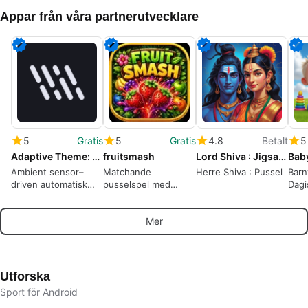
Appar från våra partnerutvecklare
5
Gratis
5
Gratis
4.8
Betalt
5
Adaptive Theme: Auto Dark Mode
fruitsmash
Lord Shiva : Jigsaw Puzzles
Ambient sensor–
Matchande
Herre Shiva : Pussel
Barn
driven automatisk
pusselspel med
Dagi
mörkt läge för
frukter
Android
Mer
Utforska
Sport för Android