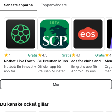
Senaste apparna
Toppanvändare
4
Gratis
4.5
Gratis
4.1
Gratis
4
Notbet: Live Football EDGE
SC Preußen Münster
eos for clubs and communities
Notbet: En innovativ
Officiell app för
En gratis app för
Orga
app för
Preußen Münster
Android, av eos
med
fotbollsanalys
media s.r.o..
Recr
Mer
Du kanske också gillar