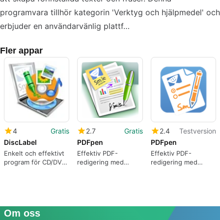
programvara tillhör kategorin 'Verktyg och hjälpmedel' och
erbjuder en användarvänlig plattf…
Fler appar
4
Gratis
2.7
Gratis
2.4
Testversion
DiscLabel
PDFpen
PDFpen
Enkelt och effektivt
Effektiv PDF-
Effektiv PDF-
program för CD/DVD-
redigering med
redigering med
etiketter
PDFpen
PDFpen
Om oss