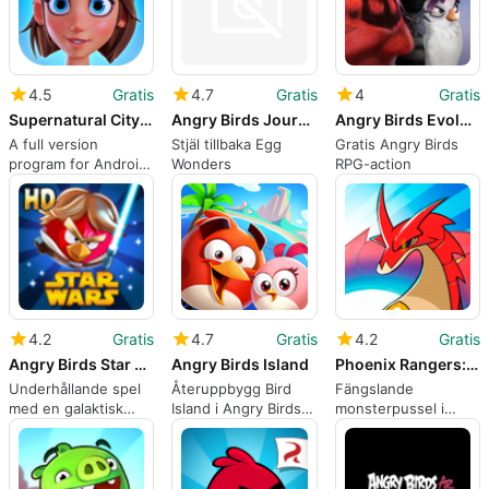
4.5
Gratis
4.7
Gratis
4
Gratis
Supernatural City: Match 3
Angry Birds Journey
Angry Birds Evolution
A full version
Stjäl tillbaka Egg
Gratis Angry Birds
program for Android,
Wonders
RPG-action
by Rovio
Entertainment
Corporation.
4.2
Gratis
4.7
Gratis
4.2
Gratis
Angry Birds Star Wars HD
Angry Birds Island
Phoenix Rangers: Puzzle RPG
Underhållande spel
Återuppbygg Bird
Fängslande
med en galaktisk
Island i Angry Birds
monsterpussel i
twist
Island
Phoenix Rangers