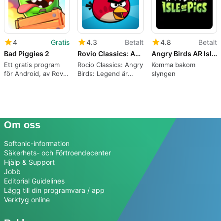
4
Gratis
4.3
Betalt
4.8
Betalt
Bad Piggies 2
Rovio Classics: Angry Birds
Angry Birds AR Isle of Pigs
Ett gratis program
Rocio Classics: Angry
Komma bakom
för Android, av Rovio
Birds: Legend är
slyngen
Entertainment
tillbaka
Corporation.
Om oss
Softonic-information
Säkerhets- och Förtroendecenter
Hjälp & Support
Jobb
Editorial Guidelines
Lägg till din programvara / app
Verktyg online