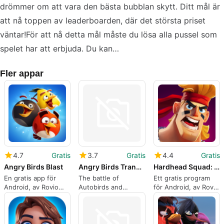
drömmer om att vara den bästa bubblan skytt. Ditt mål är
att nå toppen av leaderboarden, där det största priset
väntar!För att nå detta mål måste du lösa alla pussel som
spelet har att erbjuda. Du kan…
Fler appar
4.7
Gratis
3.7
Gratis
4.4
Gratis
Angry Birds Blast
Angry Birds Transformers
Hardhead Squad: MMO War
En gratis app för
The battle of
Ett gratis program
Android, av Rovio
Autobirds and
för Android, av Rovio
Entertainment Ltd.
Deceptihogs
Entertainment
Corporation.