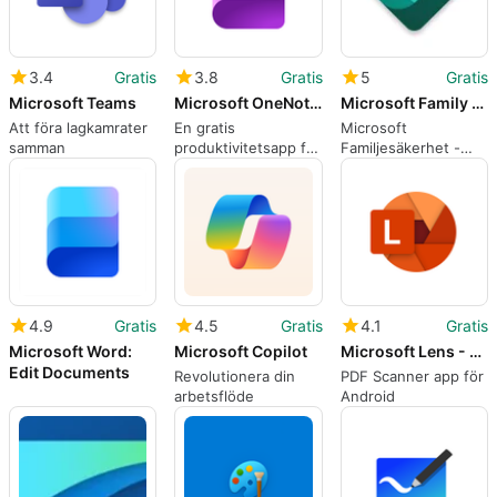
3.4
Gratis
3.8
Gratis
5
Gratis
Microsoft Teams
Microsoft OneNote: Save Ideas and Organize Notes
Microsoft Family Safety
Att föra lagkamrater
En gratis
Microsoft
samman
produktivitetsapp för
Familjesäkerhet -
Android
Hur du skyddar dina
barns
onlinebeteende
4.9
Gratis
4.5
Gratis
4.1
Gratis
Microsoft Word:
Microsoft Copilot
Microsoft Lens - PDF Scanner
Edit Documents
Revolutionera din
PDF Scanner app för
arbetsflöde
Android