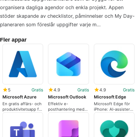
organisera dagliga agendor och enkla projekt. Appen
stöder skapande av checklistor, påminnelser och My Day-
planeraren som föreslår uppgifter varje m…
Fler appar
5
Gratis
4.9
Gratis
4.9
Gratis
Microsoft Azure
Microsoft Outlook
Microsoft Edge
En gratis affärs- och
Effektiv e-
Microsoft Edge för
produktivitetsapp för
posthantering med
iPhone: AI-assisterad
Android, av
Microsoft Outlook
webbläsning med
Microsoft
kontinuitet över
Corporation
enheter