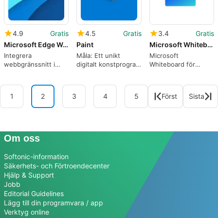
4.9
Gratis
4.5
Gratis
3.4
Gratis
Microsoft Edge WebView2
Paint
Microsoft Whiteboard
Integrera
Måla: Ett unikt
Microsoft
webbgränssnitt i
digitalt konstprogram
Whiteboard för
Windows-appar med
för kreativa
Android från
WebView2
konstnärer
Microsoft
Corporation
1
2
3
4
5
Först
Sista
Om oss
Softonic-information
Säkerhets- och Förtroendecenter
Hjälp & Support
Jobb
Editorial Guidelines
Lägg till din programvara / app
Verktyg online