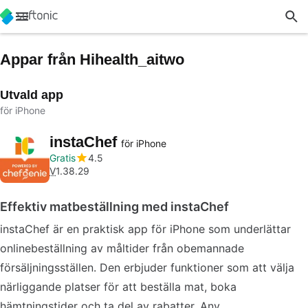
Appar från Hihealth_aitwo
Utvald app
för iPhone
instaChef
för iPhone
Gratis
4.5
V
1.38.29
Effektiv matbeställning med instaChef
instaChef är en praktisk app för iPhone som underlättar
onlinebeställning av måltider från obemannade
försäljningsställen. Den erbjuder funktioner som att välja
närliggande platser för att beställa mat, boka
hämtningstider och ta del av rabatter. Anv…