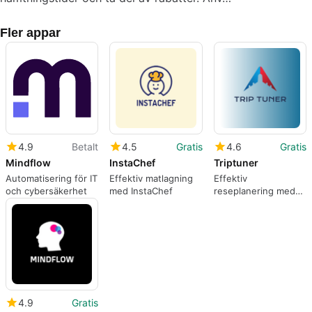
Fler appar
4.9
Betalt
4.5
Gratis
4.6
Gratis
Mindflow
InstaChef
Triptuner
Automatisering för IT
Effektiv matlagning
Effektiv
och cybersäkerhet
med InstaChef
reseplanering med
Triptuner
4.9
Gratis