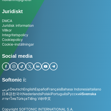
Juridiskt
DMCA
Juridisk information
Villkor
Integritetspolicy
Cookiepolicy
Cookie-inställningar
Social media
Softonic i:
عربي
Deutsch
English
Español
Français
Bahasa Indonesia
Italiano
日本語
한국어
Nederlands
Polski
Português
Русский
Svenska
ภาษาไทย
Türkçe
Tiếng Việt
中文
Copyright SOFTONIC INTERNATIONAL S.A.