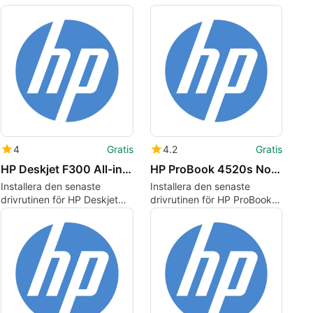
4
Gratis
4.2
Gratis
HP Deskjet F300 All-in-One Printer series drivers
HP ProBook 4520s Notebook PC drivers
Installera den senaste
Installera den senaste
drivrutinen för HP Deskjet
drivrutinen för HP ProBook
f300
4520s display