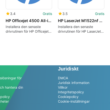
3.4
Gratis
3.5
Gratis
HP Officejet 4500 All-in-One Printer drivers
HP LaserJet M1522nf Multifunction Printer drivers
Installera den senaste
Installera den senaste
drivrutinen för HP Officejet
drivrutinen för HP LaserJet
4500 All-in-One-skrivaren
m1522nf.
Juridiskt
slösningar för
DMCA
Juridisk information
ch hantera din
Villkor
a
Integritetspolicy
policy
Cookiepolicy
gheter
Cookie-inställningar