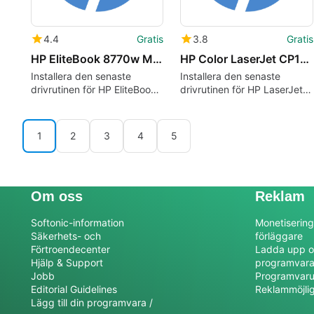
4.4
Gratis
3.8
Gratis
HP EliteBook 8770w Mobile Workstation drivers
HP Color LaserJet CP1210 Printer series drivers
Installera den senaste
Installera den senaste
drivrutinen för HP EliteBook
drivrutinen för HP LaserJet
8770w
cp1210
1
2
3
4
5
Om oss
Reklam
Softonic-information
Monetisering
Säkerhets- och
förläggare
Förtroendecenter
Ladda upp o
Hjälp & Support
programvar
Jobb
Programvaru
Editorial Guidelines
Reklammöjli
Lägg till din programvara /