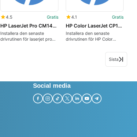
4.5
Gratis
4.1
Gratis
HP LaserJet Pro CM1415fn Color Printer drivers
HP Color LaserJet CP1215 Printer drivers
Installera den senaste
Installera den senaste
drivrutinen för laserjet pro
drivrutinen för HP Color
cm1415fn färg-mfp
LaserJet CP1215
Sista
Social media