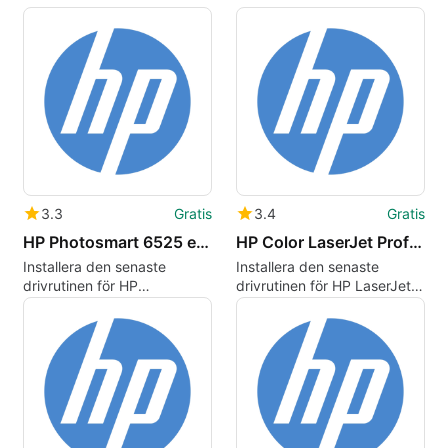
3.3
Gratis
3.4
Gratis
HP Photosmart 6525 e-All-in-One Printer drivers
HP Color LaserJet Professional CP5225 Printer series drivers
Installera den senaste
Installera den senaste
drivrutinen för HP
drivrutinen för HP LaserJet
Photosmart 6525
CP5220