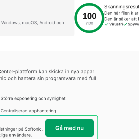
Skanningsresul
Den här filen kl
100
Den är säker att 
ör Windows, macOS, Android och
/100
Virusfri
Spywa
Center-plattform kan skicka in nya appar
tonic och hantera sin programvara med full
Större exponering och synlighet
Centraliserad apphantering
Gå med nu
istningar på Softonic,
atliga användare.