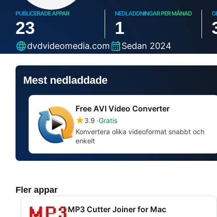
PUBLICERADE APPAR
NEDLADDNINGAR PER MÅNAD
G
23
1
dvdvideomedia.com
Sedan 2024
Mest nedladdade
Free AVI Video Converter
3.9
Gratis
Konvertera olika videoformat snabbt och
enkelt
Fler appar
MP3 Cutter Joiner for Mac