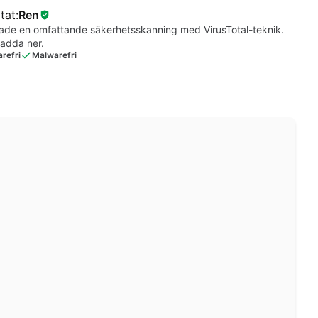
tat:
Ren
arade en omfattande säkerhetsskanning med VirusTotal-teknik.
ladda ner.
refri
Malwarefri