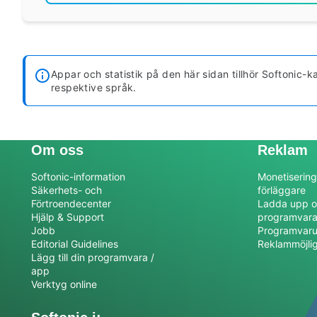
Appar och statistik på den här sidan tillhör Softonic
respektive språk.
Om oss
Reklam
Softonic-information
Monetisering
Säkerhets- och
förläggare
Förtroendecenter
Ladda upp o
Hjälp & Support
programvar
Jobb
Programvaru
Editorial Guidelines
Reklammöjli
Lägg till din programvara /
app
Verktyg online