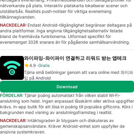
nätverkande på plats. Interaktiv platskarta lokaliserar scener och
utställarbås. Realtids push-notiser för viktiga evenemang
tillkännagivanden.
NACKDELAR:
Endast Android-tillgänglighet begränsar deltagare på
andra plattformar. Inga angivna tillgänglighetsalternativ listade
bland de framhävda funktionerna. Utformad specifikt för
evenemanget 2026 snarare än för pågående samhällsanvändning.
와이파잉-와이파이 연결하고 리워드 받는 앱테크
4.9
Gratis
Tjäna små belöningar genom att vara online med 와이파
잉 på Android
Download
FÖRDELAR:
Tjänar poäng automatiskt från vilken stabil Wi‑Fi-
anslutning som helst. Ingen anpassad låsskärm eller aktiva uppgifter
krävs. In-app butik för att lösa in poäng till populära gifticons. Körs i
bakgrunden med visning av anslutningsframsteg i realtid.
NACKDELAR:
Intäktsgraden är blygsam och diskuteras av
gemenskapsanvändare. Kräver Android-enhet som uppfyller de
angivna systemkraven.