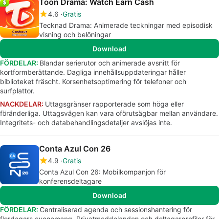
Toon Drama: Watch Earn Cash
4.6
Gratis
Tecknad Drama: Animerade teckningar med episodisk
visning och belöningar
Download
FÖRDELAR:
Blandar serierutor och animerade avsnitt för
kortformberättande. Dagliga innehållsuppdateringar håller
biblioteket fräscht. Korsenhetsoptimering för telefoner och
surfplattor.
NACKDELAR:
Uttagsgränser rapporterade som höga eller
föränderliga. Uttagsvägen kan vara oförutsägbar mellan användare.
Integritets- och databehandlingsdetaljer avslöjas inte.
Conta Azul Con 26
4.9
Gratis
Conta Azul Con 26: Mobilkompanjon för
konferensdeltagare
Download
FÖRDELAR:
Centraliserad agenda och sessionshantering för
flerdagars evenemang. Privatmeddelanden och deltagarprofiler för