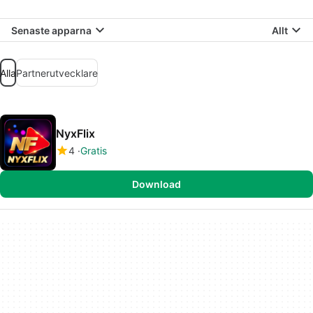
Senaste apparna
Allt
Alla
Partnerutvecklare
NyxFlix
4
Gratis
Download