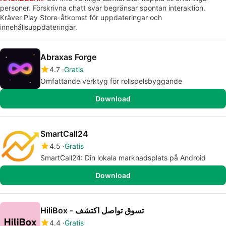
personer. Förskrivna chatt svar begränsar spontan interaktion.
Kräver Play Store-åtkomst för uppdateringar och
innehållsuppdateringar.
Abraxas Forge
4.7
Gratis
Omfattande verktyg för rollspelsbyggande
Download
SmartCall24
4.5
Gratis
SmartCall24: Din lokala marknadsplats på Android
Download
HiliBox - تسوق تواصل اكتشف
4.4
Gratis