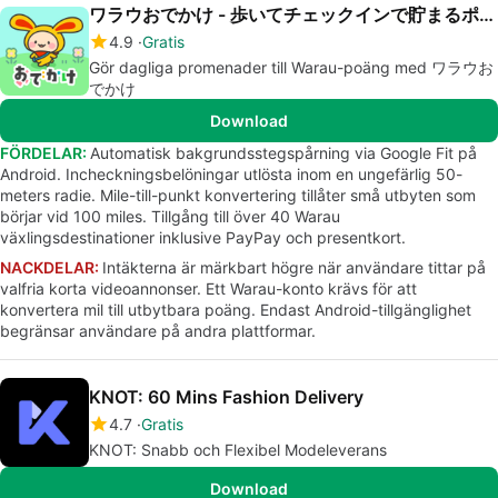
ワラウおでかけ - 歩いてチェックインで貯まるポイ活アプリ
4.9
Gratis
Gör dagliga promenader till Warau-poäng med ワラウお
でかけ
Download
FÖRDELAR:
Automatisk bakgrundsstegspårning via Google Fit på
Android. Incheckningsbelöningar utlösta inom en ungefärlig 50-
meters radie. Mile-till-punkt konvertering tillåter små utbyten som
börjar vid 100 miles. Tillgång till över 40 Warau
växlingsdestinationer inklusive PayPay och presentkort.
NACKDELAR:
Intäkterna är märkbart högre när användare tittar på
valfria korta videoannonser. Ett Warau-konto krävs för att
konvertera mil till utbytbara poäng. Endast Android-tillgänglighet
begränsar användare på andra plattformar.
KNOT: 60 Mins Fashion Delivery
4.7
Gratis
KNOT: Snabb och Flexibel Modeleverans
Download