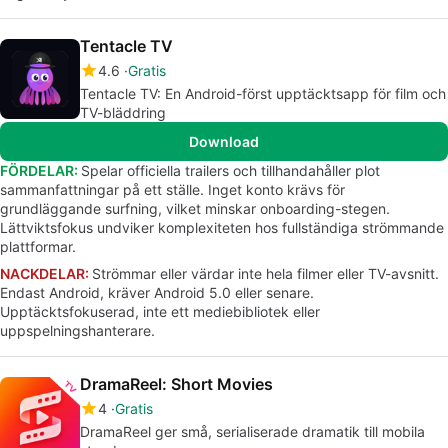
Tentacle TV
4.6
Gratis
Tentacle TV: En Android-först upptäcktsapp för film och
TV-bläddring
Download
FÖRDELAR:
Spelar officiella trailers och tillhandahåller plot
sammanfattningar på ett ställe. Inget konto krävs för
grundläggande surfning, vilket minskar onboarding-stegen.
Lättviktsfokus undviker komplexiteten hos fullständiga strömmande
plattformar.
NACKDELAR:
Strömmar eller värdar inte hela filmer eller TV-avsnitt.
Endast Android, kräver Android 5.0 eller senare.
Upptäcktsfokuserad, inte ett mediebibliotek eller
uppspelningshanterare.
DramaReel: Short Movies
4
Gratis
DramaReel ger små, serialiserade dramatik till mobila