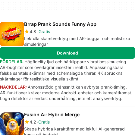
Brrap Prank Sounds Funny App
4.8
Gratis
Lekfulla skämtverktyg med AR-buggar och realistiska
simuleringar
Download
FÖRDELAR:
Högfidelity ljud och hårklippare vibrationssimulering.
AR-bugfilter som överlagrar insekter i realtid. Anpassningsbara
falska samtals skärmar med schemalagda timrar. 4K spruckna
skärmlager för realistiska visuella skämt.
NACKDELAR:
Annonsstödd gränssnitt kan avbryta prank-timing.
AR-funktioner kräver moderna Android-enheter och kameråtkomst.
Lögn detektor är endast underhållning, inte ett analysverktyg.
Fusion Ai: Hybrid Merge
4.2
Gratis
Skapa hybrida karaktärer med lekfull AI-genererad
konst på Android