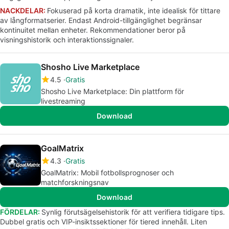
NACKDELAR:
Fokuserad på korta dramatik, inte idealisk för tittare
av långformatserier. Endast Android-tillgänglighet begränsar
kontinuitet mellan enheter. Rekommendationer beror på
visningshistorik och interaktionssignaler.
Shosho Live Marketplace
4.5
Gratis
Shosho Live Marketplace: Din plattform för
livestreaming
Download
GoalMatrix
4.3
Gratis
GoalMatrix: Mobil fotbollsprognoser och
matchforskningsnav
Download
FÖRDELAR:
Synlig förutsägelsehistorik för att verifiera tidigare tips.
Dubbel gratis och VIP-insiktssektioner för tiered innehåll. Liten