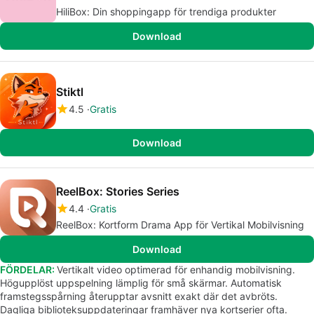
HiliBox: Din shoppingapp för trendiga produkter
Download
Stiktl
4.5
Gratis
Download
ReelBox: Stories Series
4.4
Gratis
ReelBox: Kortform Drama App för Vertikal Mobilvisning
Download
FÖRDELAR:
Vertikalt video optimerad för enhandig mobilvisning.
Högupplöst uppspelning lämplig för små skärmar. Automatisk
framstegsspårning återupptar avsnitt exakt där det avbröts.
Dagliga biblioteksuppdateringar framhäver nya kortserier ofta.