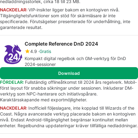
nedladdningsstorlek, cirka 18 till 23 MB.
NACKDELAR:
VIP-insikter ligger bakom en kontogiven nivå.
Tillgänglighetsfunktioner som stöd för skärmläsare är inte
specificerade. Förutsägelser presenterade för underhållning, inte
garanterade resultat.
Complete Reference DnD 2024
4.9
Gratis
Kompakt digital regelbok och GM-verktyg för DnD
2024-sessioner
Download
FÖRDELAR:
Fullständig offlineåtkomst till 2024 års regelverk. Mobil-
först layout för snabba sökningar under sessionen. Inkluderar DM-
verktyg som NPC-hanterare och initiativspårare.
Karaktärsskapande med exportmöjligheter.
NACKDELAR:
Inofficiell följeslagare, inte kopplad till Wizards of the
Coast. Några avancerade verktyg placerade bakom en kontogiven
nivå. Endast Android-tillgänglighet begränsar kontinuitet mellan
enheter. Regelbundna uppdateringar kräver tillfälliga nedladdningar.