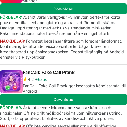
stunder
Download
FÖRDELAR:
Avsnitt varar vanligtvis 1–5 minuter, perfekt för korta
pauser. Vertikal, enhandsgluttning anpassad för mobila skärmar.
Dagliga uppdateringar med exklusiva trendande mini-serier.
Rekommendationsmotor föreslår serier från visningshistorik.
NACKDELAR:
Formatet begränsar tittare som föredrar långformat,
kontinuerlig berättande. Vissa avsnitt eller bågar kräver en
kreditbaserad upplåsningsmekanism. Endast tillgänglig på Android-
enheter via Play-butiken.
FanCall: Fake Call Prank
4.2
Gratis
FanCall: Fake Call Prank ger iscensatta kändissamtal till
Android
Download
FÖRDELAR:
Äkta utseende inkommande samtalskärmar och
ringsignaler. Offline drift möjliggör skämt utan nätverksanslutning.
Stort, ofta uppdaterat bibliotek av kändis- och fiktiva profiler.
NACKDELAR:
Gör inte verkliga samtal eller koppla till offentliga