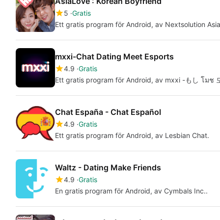
AsiaLove : Korean Boyfriend
5
Gratis
Ett gratis program för Android, av Nextsolution Asi
mxxi-Chat Dating Meet Esports
4.9
Gratis
Ett gratis program för Android, av mxxi -もし โม
Chat España - Chat Español
4.9
Gratis
Ett gratis program för Android, av Lesbian Chat.
Waltz - Dating Make Friends
4.9
Gratis
En gratis program för Android, av Cymbals Inc..