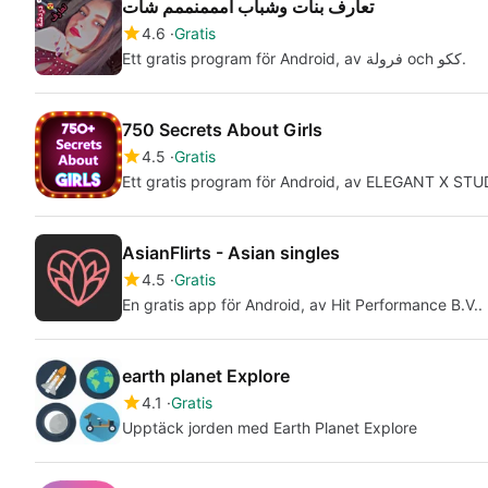
تعارف بنات وشباب امممنممم شات
4.6
Gratis
Ett gratis program för Android, av فرولة och ككو.
750 Secrets About Girls
4.5
Gratis
Ett gratis program för Android, av ELEGANT X STU
AsianFlirts - Asian singles
4.5
Gratis
En gratis app för Android, av Hit Performance B.V..
earth planet Explore
4.1
Gratis
Upptäck jorden med Earth Planet Explore