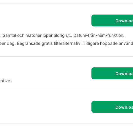
Downlo
t. Samtal och matcher löper aldrig ut.. Datum-från-hem-funktion.
r per dag. Begränsade gratis filteralternativ. Tidigare hoppade anvä
Downlo
ative.
Downlo