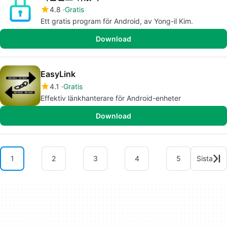
4.8
Gratis
Ett gratis program för Android, av Yong-il Kim.
Download
EasyLink
4.1
Gratis
Effektiv länkhanterare för Android-enheter
Download
1
2
3
4
5
Sista