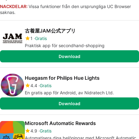
NACKDELAR:
Vissa funktioner från den ursprungliga UC Browser
saknas.
古着屋JAM公式アプリ
1
Gratis
Praktisk app för secondhand-shopping
Download
Huegasm for Philips Hue Lights
4.4
Gratis
En gratis app för Android, av Nidratech Ltd.
Download
Microsoft Automatic Rewards
4.9
Gratis
Automatisera dina belöningar med Microsoft Automatic