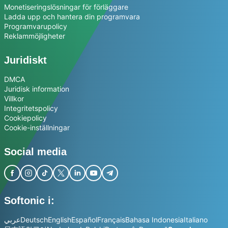
Monetiseringslösningar för förläggare
Ladda upp och hantera din programvara
Programvarupolicy
Reklammöjligheter
Juridiskt
DMCA
Juridisk information
Villkor
Integritetspolicy
Cookiepolicy
Cookie-inställningar
Social media
Softonic i:
عربي
Deutsch
English
Español
Français
Bahasa Indonesia
Italiano