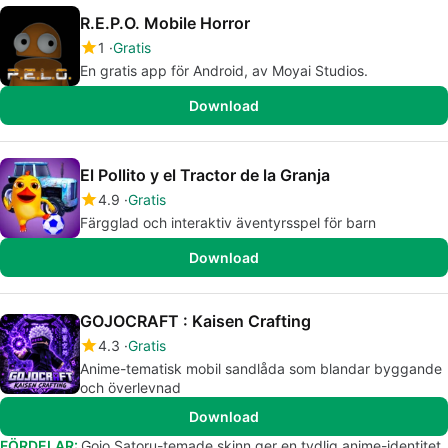
R.E.P.O. Mobile Horror
1
Gratis
En gratis app för Android, av Moyai Studios.
Download
El Pollito y el Tractor de la Granja
4.9
Gratis
Färgglad och interaktiv äventyrsspel för barn
Download
GOJOCRAFT : Kaisen Crafting
4.3
Gratis
Anime-tematisk mobil sandlåda som blandar byggande
och överlevnad
Download
FÖRDELAR:
Gojo Satoru-temade skinn ger en tydlig anime-identitet.