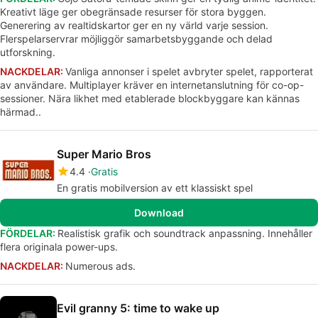
Kreativt läge ger obegränsade resurser för stora byggen.
Generering av realtidskartor ger en ny värld varje session.
Flerspelarservrar möjliggör samarbetsbyggande och delad
utforskning.
NACKDELAR:
Vanliga annonser i spelet avbryter spelet, rapporterat
av användare. Multiplayer kräver en internetanslutning för co-op-
sessioner. Nära likhet med etablerade blockbyggare kan kännas
härmad..
Super Mario Bros
4.4
Gratis
En gratis mobilversion av ett klassiskt spel
Download
FÖRDELAR:
Realistisk grafik och soundtrack anpassning. Innehåller
flera originala power-ups.
NACKDELAR:
Numerous ads.
Evil granny 5: time to wake up